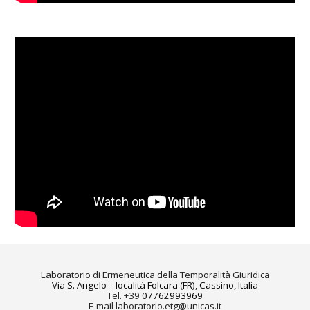
Laboratorio di Ermeneutica della Temporalità Giuridica
Via S. Angelo – località Folcara (FR), Cassino, Italia
Tel. +39
07762993969
E-mail
laboratorio.etg@unicas.it