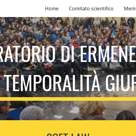
Home
Comitato scientifico
Memb
ip to main content
Skip to navigat
ATORIO DI ERMEN
 TEMPORALITÀ GIU