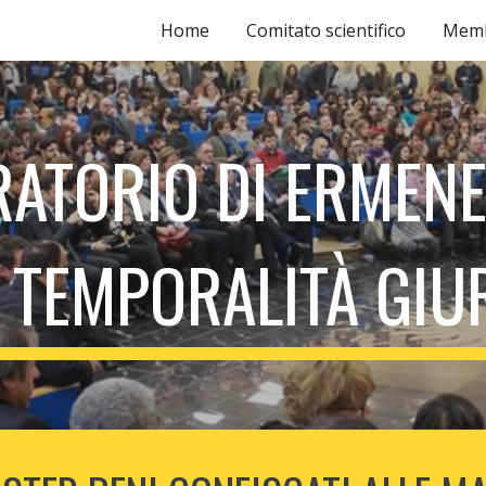
Home
Comitato scientifico
Memb
ip to main content
Skip to navigat
ATORIO DI ERMEN
 TEMPORALITÀ GIU